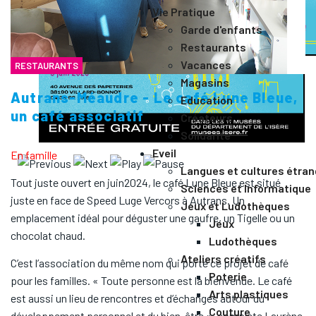
Vie Pratique
Garde d'enfants
Restaurants
Vacances
RESTAURANTS
Magasins
Autrans-Méaudre - Le café Lune Bleue,
Education
un café associatif
Créateurs
Solidarité
Eveil
En famille
Langues et cultures étra
Tout juste ouvert en juin2024, le café Lune Bleue est situé
Sciences et Informatique
juste en face de Speed Luge Vercors à Autrans. Un
Jeux et Ludothèques
emplacement idéal pour déguster une gaufre, un Tigelle ou un
Jeux
chocolat chaud.
Ludothèques
Ateliers créatifs
C’est l’association du même nom qui porte ce projet de café
Poterie
pour les familles. « Toute personne est la bienvenue. Le café
Arts plastiques
est aussi un lieu de rencontres et d’échanges autour du
Couture
développement personnel et du bien-être », complète Laurène