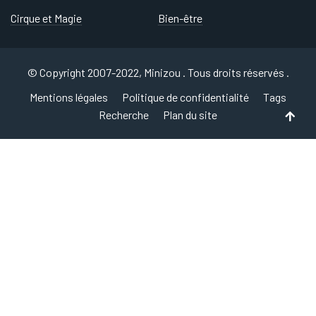
Cirque et Magie
Bien-être
© Copyright 2007-2022, Minizou . Tous droits réservés .
Mentions légales
Politique de confidentialité
Tags
Recherche
Plan du site
Back