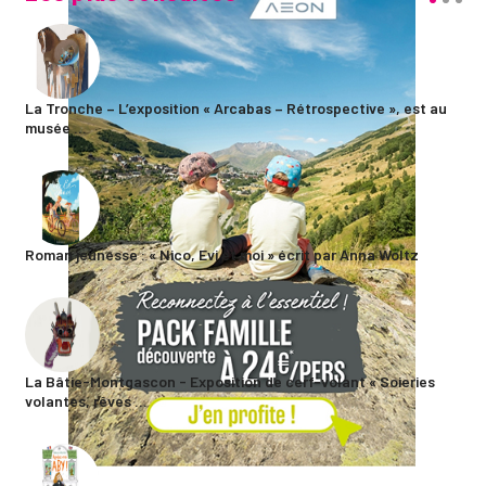
La Tronche – L’exposition « Arcabas – Rétrospective », est au
musée ...
Roman jeunesse : « Nico, Evi et moi » écrit par Anna Woltz
La Bâtie-Montgascon - Exposition de cerf-volant « Soieries
volantes, rêves ...