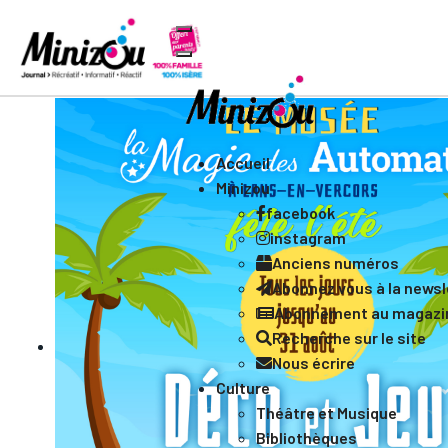
Accueil
Minizou
facebook
instagram
Anciens numéros
Abonnez vous à la newsle
Abonnement au magazi
Recherche sur le site
Nous écrire
Culture
Théâtre et Musique
Bibliothèques