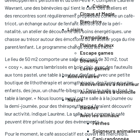
Cuisine
Wavrant, une des bénévoles qui tient le café. Des ateliers et
Cirque et Magie
des rencontres sont régulièrement proposées comme un café-
Bien-être
tricot, un échange autour de l’enfant autiste ou de la péri-
Loisirs
natalité, un atelier de découverte des soins énergétiques, une
Trampolines
chasse au trésor autour des émotions ou un atelier yoga du rire
Plaines de jeux
parent/enfant. Le programme change tous les mois.
Escape games
Le lieu de 50 m2 comporte une salle d’accueil de 30 m2, tout
Bowling
« cosy », aux murs lambrissés en bois clair, avec des fauteuils
Laser games
aux tons pastel, une table à hauteur d’enfant, avec une petite
Anniversaires
boutique de lithothérapie et aromathérapie, des livres pour les
Anniversaires à l'extérieur
enfants, des jeux, un chauffe-biberon ! Dans la salle au fond, la
Anniversaires à domicile
table à langer. « Nous louons aussi cette salle à à la journée ou
Nature
la demi-journée, pour des thérapeuthes qui feraient découvrir
Balades
leur activité, indique Laurène. La salle, tout comme le café
Avec les animaux
peuvent être privatisés pour des événements ».
Fermes
Soigneurs animalier
Pour le moment, le café associatif est ouvert les mercredis,
Cani-randonnée