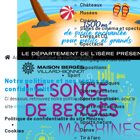
Châteaux
Musées
Cinéma
Salles de cinéma et spect
Livres et CD
Spectacle
Festival
Accueil
Politique de confidentialité
Compagnies iséroises
Expositions
Sport
Notre politique et nos règles de
Sports nautiques
confidentialité
Sports cyclistes
Sports de glisse
Ci dessous, retrouvez notre politique de confidentialité, pour le
Sports mécaniques
site
minizou.fr
Parcs aventure
Politique de confidentialité du site Minizou:
Sports nature
Danse
Cookies
Tir à l'arc