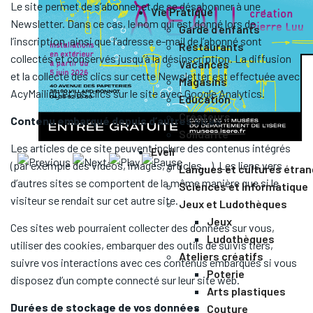
Le site permet de s’abonner et de se désabonner à une
Vie Pratique
Newsletter. Dans ce cas, le nom qui est donné lors de
Garde d'enfants
l’inscription, ainsi que l’adresse e-mail de l’abonné sont
Restaurants
collectés et conservés jusqu’à la désinscription. La diffusion
Vacances
et la collecte des clics sur cette Newsletter est effectuée avec
Magasins
AcyMailing et les clics sur le site avec Google Analytics.
Education
Créateurs
Contenu embarqué depuis d’autres sites
Solidarité
Les articles de ce site peuvent inclure des contenus intégrés
Eveil
(par exemple des vidéos, images, articles…). Les liens vers
Langues et cultures étra
d’autres sites se comportent de la même manière que si le
Sciences et Informatique
visiteur se rendait sur cet autre site.
Jeux et Ludothèques
Jeux
Ces sites web pourraient collecter des données sur vous,
Ludothèques
utiliser des cookies, embarquer des outils de suivis tiers,
Ateliers créatifs
suivre vos interactions avec ces contenus embarqués si vous
Poterie
disposez d’un compte connecté sur leur site web.
Arts plastiques
Durées de stockage de vos données
Couture