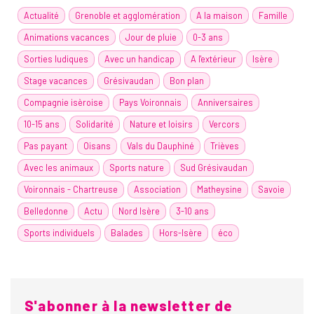
Actualité
Grenoble et agglomération
A la maison
Famille
Animations vacances
Jour de pluie
0-3 ans
Sorties ludiques
Avec un handicap
A l'extérieur
Isère
Stage vacances
Grésivaudan
Bon plan
Compagnie isèroise
Pays Voironnais
Anniversaires
10-15 ans
Solidarité
Nature et loisirs
Vercors
Pas payant
Oisans
Vals du Dauphiné
Trièves
Avec les animaux
Sports nature
Sud Grésivaudan
Voironnais - Chartreuse
Association
Matheysine
Savoie
Belledonne
Actu
Nord Isère
3-10 ans
Sports individuels
Balades
Hors-Isère
éco
S'abonner à la newsletter de