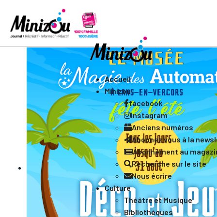
Accueil
Minizou
facebook
instagram
Anciens numéros
Abonnez vous à la newsle
Abonnement au magazi
Recherche sur le site
Nous écrire
Culture
Théâtre et Musique
Bibliothèques