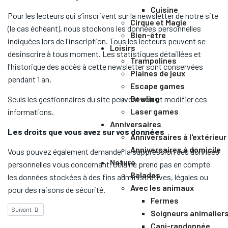
Cuisine
Pour les lecteurs qui s’inscrivent sur la newsletter de notre site
Cirque et Magie
(le cas échéant), nous stockons les données personnelles
Bien-être
indiquées lors de l'inscription. Tous les lecteurs peuvent se
Loisirs
désinscrire à tous moment. Les statistiques détaillées et
Trampolines
l'historique des accès à cette newsletter sont conservées
Plaines de jeux
pendant 1 an.
Escape games
Bowling
Seuls les gestionnaires du site peuvent voir et modifier ces
Laser games
informations.
Anniversaires
Les droits que vous avez sur vos données
Anniversaires à l'extérieur
Anniversaires à domicile
Vous pouvez également demander la suppression des données
Nature
personnelles vous concernant. Cela ne prend pas en compte
Balades
les données stockées à des fins administratives, légales ou
Avec les animaux
pour des raisons de sécurité.
Fermes
Suivant
Soigneurs animalier
Cani-randonnée