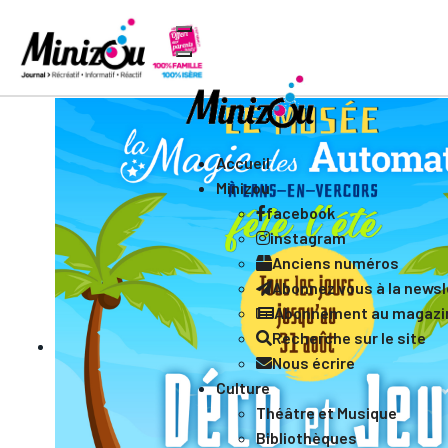
Accueil
Minizou
facebook
instagram
Anciens numéros
Abonnez vous à la newsle
Abonnement au magazi
Recherche sur le site
Nous écrire
Culture
Théâtre et Musique
Bibliothèques