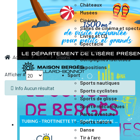
Châteaux
Musées
Cinéma
Salles de cinéma et spect
Livres et CD
Spectacle
Festival
Accueil
Tags
Oisans
Compagnies iséroises
Expositions
Afficher #
Sport
Sports nautiques
Info
Aucun résultat
Sports cyclistes
Sports de glisse
Sports mécaniques
Parcs aventure
Sports nature
Danse
Tir à l'arc