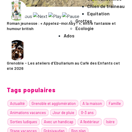
Chien de traîneau
Equitation
Grottes
Roman jeunesse : « Appelez-moi Aby ! », entre fantaisie et
Ecologie
humour british
Ados
Grenoble - Les ateliers d’Ebullarium au Café des Enfants cet
été 2026
Tags populaires
Actualité
Grenoble et agglomération
A la maison
Famille
Animations vacances
Jour de pluie
0-3 ans
Sorties ludiques
Avec un handicap
A l'extérieur
Isère
Stage vacances
Grésivaudan
Bon plan