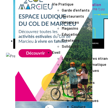
Vie Pratique
Garde d'enfants
Restaurants
Vacances
Magasins
Education
Créateurs
Solidarité
Eveil
Langues et cultures étra
Sciences et Informatique
Jeux et Ludothèques
Jeux
Ludothèques
Ateliers créatifs
Poterie
Arts plastiques
Couture