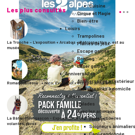
Cuisine
Les plus consultés
Cirque et Magie
Bien-être
Loisirs
Trampolines
La Tronche – L’exposition « Arcabas – Rétrospective », est au
Plaines de jeux
musée ...
Escape games
Bowling
Laser games
Anniversaires
Anniversaires à l'extérieur
Roman jeunesse : « Nico, Evi et moi » écrit par Anna Woltz
Anniversaires à domicile
Nature
Balades
Avec les animaux
La Bâtie-Montgascon - Exposition de cerf-volant « Soieries
Fermes
volantes, rêves ...
Soigneurs animalier
Cani-randonnée