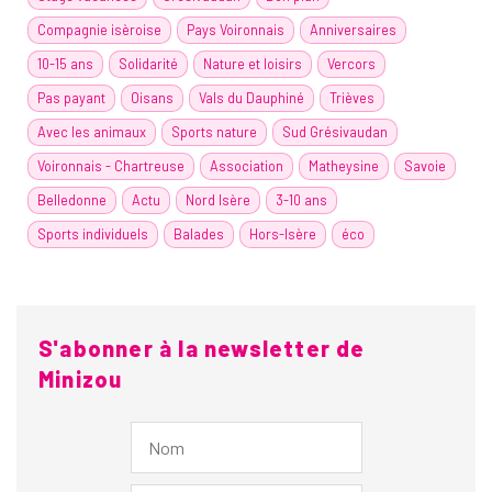
Compagnie isèroise
Pays Voironnais
Anniversaires
10-15 ans
Solidarité
Nature et loisirs
Vercors
Pas payant
Oisans
Vals du Dauphiné
Trièves
Avec les animaux
Sports nature
Sud Grésivaudan
Voironnais - Chartreuse
Association
Matheysine
Savoie
Belledonne
Actu
Nord Isère
3-10 ans
Sports individuels
Balades
Hors-Isère
éco
S'abonner à la newsletter de
Minizou