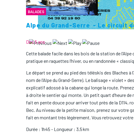
BALADES
Alpe du Grand-Serre - Le circuit 
Dès 5 ans
Cette balade facile dans les bois de la station de l’Alpe
pratique en raquettes l’hiver, ou en randonnée « classiq
Le départ se prend au pied des téléskis des Blaches à l
nom de l’Alpe du Grand-Serre). Le balisage « violet » d
explicatif adossé à la cabane qui longe la route. Prene
à droite le sentier qui monte. Un petit quart d’heure d
fait en pente douce pour arriver tout près de la D114, ro
Bec. Au niveau de la petite maison, prenez sur votre ga
fait en montant très légèrement. Vous retrouvez votre
Durée : 1h45 - Longueur : 3,5 km