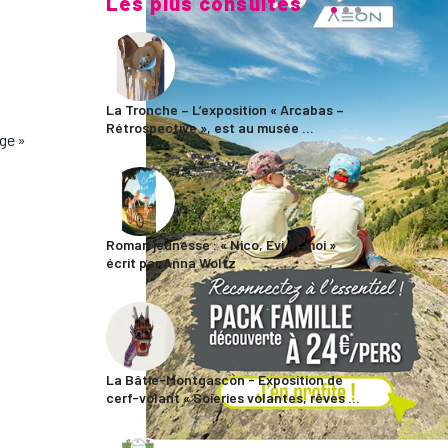
Les plus consultés
La Tronche – L’exposition « Arcabas –
Rétrospective », est au musée ...
ge »
Roman jeunesse : « Nico, Evi et moi »
écrit par Anna Woltz
La Bâtie-Montgascon - Exposition de
cerf-volant « Soieries volantes, rêves ...