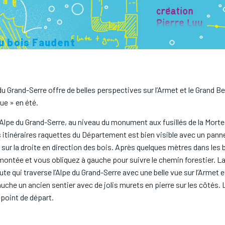
du bois Faudent
 du Grand-Serre offre de belles perspectives sur l’Armet et le Grand Be
ue » en été.
’Alpe du Grand-Serre, au niveau du monument aux fusillés de la Morte 
es itinéraires raquettes du Département est bien visible avec un pan
z sur la droite en direction des bois. Après quelques mètres dans les 
e montée et vous obliquez à gauche pour suivre le chemin forestier. La
ute qui traverse l’Alpe du Grand-Serre avec une belle vue sur l’Armet e
uche un ancien sentier avec de jolis murets en pierre sur les côtés. 
 point de départ.