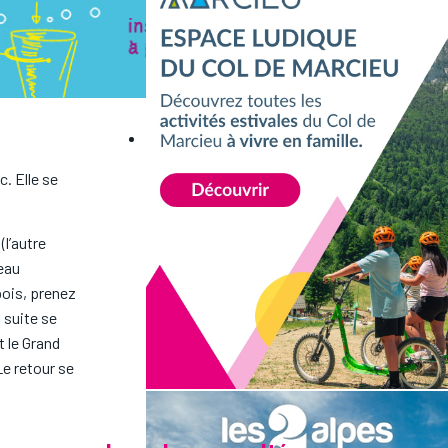
c. Elle se
(l’autre
neau
bois, prenez
 suite se
t le Grand
Le retour se