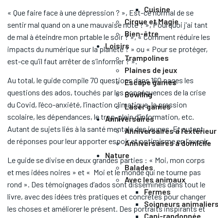
Cuisine
« Que faire face à une dépression ? », Est-ce normal de se
Cirque et Magie
sentir mal quand on a une mauvaise note ? », Pourquoi j’ai tant
Bien-être
de mal à éteindre mon prtable le soir ? », « Comment réduire les
Loisirs
impacts du numérique sur la planète ? » ou « Pour se protéger,
Trampolines
est-ce qu’il faut arrêter de s’informer ? ».
Plaines de jeux
Au total, le guide compile 70 questions dans 160 pages les
Escape games
questions des ados, touchés par les conséquences de la crise
Bowling
du Covid, l’éco-anxiété, l’inaction climatique, la pression
Laser games
scolaire, les dépendances, le trop-plein d’information, etc.
Anniversaires
Autant de sujets liés à la santé mentale des jeunes. Et autant
Anniversaires à l'extérieur
de réponses pour leur apporter espoir et optimisme en l’avenir.
Anniversaires à domicile
Nature
Le guide se divise en deux grandes parties : « Moi, mon corps
Balades
et mes idées noires » et « Moi et le monde qui ne tourne pas
Avec les animaux
rond ». Des témoignages d’ados sont disséminés dans tout le
Fermes
livre, avec des idées très pratiques et concrètes pour changer
Soigneurs animalier
les choses et améliorer le présent. Des portraits inspirants et
Cani-randonnée