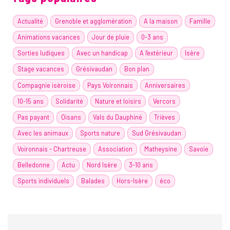
Actualité
Grenoble et agglomération
A la maison
Famille
Animations vacances
Jour de pluie
0-3 ans
Sorties ludiques
Avec un handicap
A l'extérieur
Isère
Stage vacances
Grésivaudan
Bon plan
Compagnie isèroise
Pays Voironnais
Anniversaires
10-15 ans
Solidarité
Nature et loisirs
Vercors
Pas payant
Oisans
Vals du Dauphiné
Trièves
Avec les animaux
Sports nature
Sud Grésivaudan
Voironnais - Chartreuse
Association
Matheysine
Savoie
Belledonne
Actu
Nord Isère
3-10 ans
Sports individuels
Balades
Hors-Isère
éco