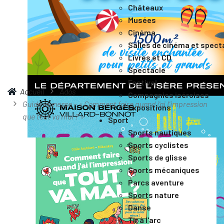
Châteaux
Musées
Cinéma
Salles de cinéma et spect
Livres et CD
Spectacle
Festival
Accueil
Ados
Compagnies iséroises
Guide jeunesse – « Comment faire quand j'ai l'impression
Expositions
que tout va mal ? »
Sport
Sports nautiques
Sports cyclistes
Sports de glisse
Sports mécaniques
Parcs aventure
Sports nature
Danse
Tir à l'arc