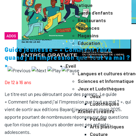
Vie Pratique
Garde d'enfants
Restaurants
Vacances
Magasins
ADOS
Education
Guide jeunesse – « Comment faire
Créateurs
quand j'ai l'impression que tout va mal ?
Solidarité
»
Eveil
Langues et cultures étra
Sciences et Informatique
De 12 à 16 ans
Jeux et Ludothèques
Le titre est un peu déroutant pour des parents. Le guide
Jeux
« Comment faire quand j'ai l'impression que tout va mal ? », qui
Ludothèques
vient de sortir aux éditions Bayard jeunesse en mars 2025,
Ateliers créatifs
apporte pourtant de nombreuses réponses sur des questions
Poterie
que l’on n’ose pas toujours aborder avec ses enfants-
Arts plastiques
adolescents.
Couture