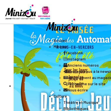
Accueil
Minizou
facebook
instagram
Anciens numéros
Abonnez vous à la newsle
Abonnement au magazi
Recherche sur le site
Nous écrire
Culture
Théâtre et Musique
Bibliothèques